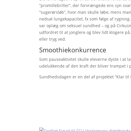
”promillebriller”, der forvrængede ens syn svar
”sugerørsløb”, hvor man skulle løbe, mens man
nedsat lungekapacitet, fx som følge af rygni
var oplæg om seksuel sundhed – og på Cirkusm
udfordret til at jonglere og blev lidt klogere p
eller tryg ved.
Smoothiekonkurrence
Som pauseaktivitet skulle eleverne dyste i at 
udelukkende af den kraft der bliver trampet i
Sundhedsdagen er en del af projektet ”Klar til 