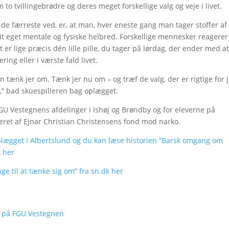
 to tvillingebrødre og deres meget forskellige valg og veje i livet.
d de færreste ved, er, at man, hver eneste gang man tager stoffer af
 sit eget mentale og fysiske helbred. Forskellige mennesker reagerer
et er lige præcis dén lille pille, du tager på lørdag, der ender med a
ring eller i værste fald livet.
 Men tænk jer om. Tænk jer nu om – og træf de valg, der er rigtige for j
,” bad skuespilleren bag oplægget.
GU Vestegnens afdelinger i Ishøj og Brøndby og for eleverne på
eret af Ejnar Christian Christensens fond mod narko.
plægget i Albertslund og du kan læse historien “Barsk omgang om
k her
nge til at tænke sig om” fra sn.dk her