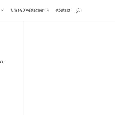
Om FGU Vestegnen
Kontakt
isør