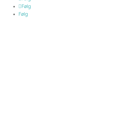
Følg
Følg
Afdelinger
Albertslund
Oksens Kvarter 14
2620 Albertslund
Brøndby
Nykær 44
2605 Brøndby
Hvidovre
Filmbyen 10-12
2650 Hvidovre