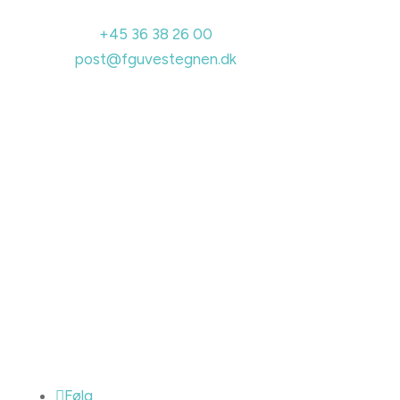
Kontakt
Telefon:
+45 36 38 26 00
Mail:
post@fguvestegnen.dk
Telefonens åbningstider:
Mandag-fredag kl.
08:00-11:45 og 12:30-14:00
Officiel adresse:
Vejlebrovej 65
2635 Ishøj
CVR-nummer: 39816431
EAN: 5798000561915
Danske Bank (SKB) – 0216 4069219853
Følg