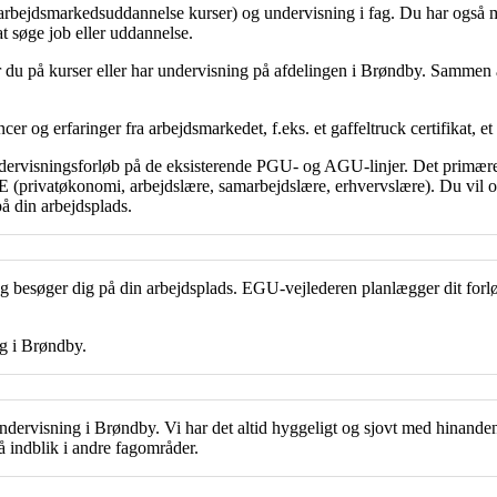
ejdsmarkedsuddannelse kurser) og undervisning i fag. Du har også mul
at søge job eller uddannelse.
 er du på kurser eller har undervisning på afdelingen i Brøndby. Sammen 
 og erfaringer fra arbejdsmarkedet, f.eks. et gaffeltruck certifikat, e
ervisningsforløb på de eksisterende PGU- og AGU-linjer. Det primære
(privatøkonomi, arbejdslære, samarbejdslære, erhvervslære). Du vil op
 din arbejdsplads.
og besøger dig på din arbejdsplads. EGU-vejlederen planlægger dit forl
g i Brøndby.
 undervisning i Brøndby. Vi har det altid hyggeligt og sjovt med hinan
 indblik i andre fagområder.