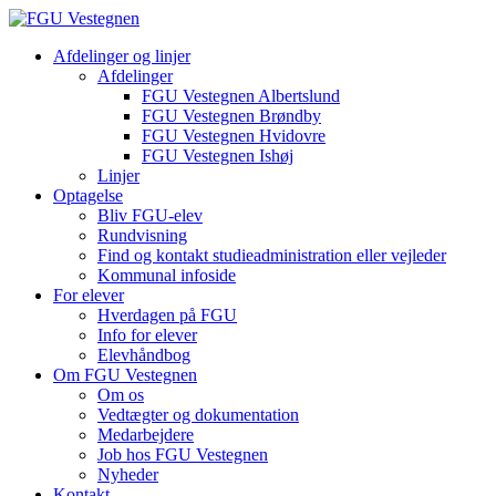
Afdelinger og linjer
Afdelinger
FGU Vestegnen Albertslund
FGU Vestegnen Brøndby
FGU Vestegnen Hvidovre
FGU Vestegnen Ishøj
Linjer
Optagelse
Bliv FGU-elev
Rundvisning
Find og kontakt studieadministration eller vejleder
Kommunal infoside
For elever
Hverdagen på FGU
Info for elever
Elevhåndbog
Om FGU Vestegnen
Om os
Vedtægter og dokumentation
Medarbejdere
Job hos FGU Vestegnen
Nyheder
Kontakt