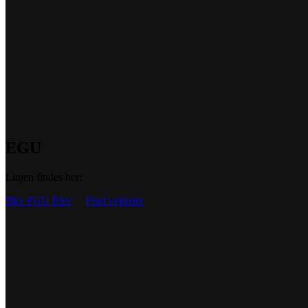
EGU
Linjen findes her:
Bliv FGU Elev
Find vejleder