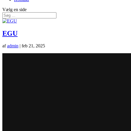
Vælg en side
EGU
af
admin
|
feb 21, 2025