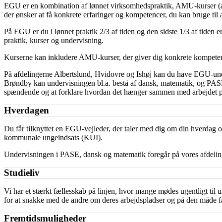
EGU er en kombination af lønnet virksomhedspraktik, AMU-kurser (arb
der ønsker at få konkrete erfaringer og kompetencer, du kan bruge til 
På EGU er du i lønnet praktik 2/3 af tiden og den sidste 1/3 af tiden
praktik, kurser og undervisning.
Kurserne kan inkludere AMU-kurser, der giver dig konkrete kompetencer
På afdelingerne Albertslund, Hvidovre og Ishøj kan du have EGU-und
Brøndby kan undervisningen bl.a. bestå af dansk, matematik, og PASE 
spændende og at forklare hvordan det hænger sammen med arbejdet på
Hverdagen
Du får tilknyttet en EGU-vejleder, der taler med dig om din hverdag 
kommunale ungeindsats (KUI).
Undervisningen i PASE, dansk og matematik foregår på vores afdelin
Studieliv
Vi har et stærkt fællesskab på linjen, hvor mange mødes ugentligt til
for at snakke med de andre om deres arbejdspladser og på den måde få
Fremtidsmuligheder