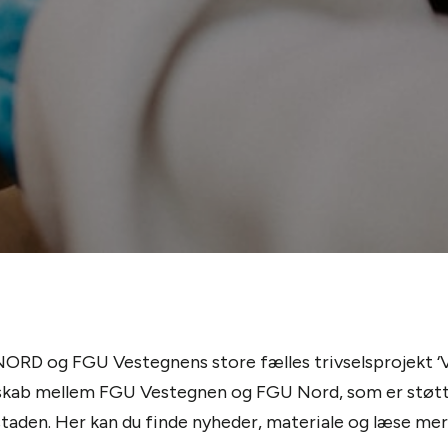
RD og FGU Vestegnens store fælles trivselsprojekt ‘
erskab mellem FGU Vestegnen og FGU Nord, som er støtt
staden. Her kan du finde nyheder, materiale og læse m