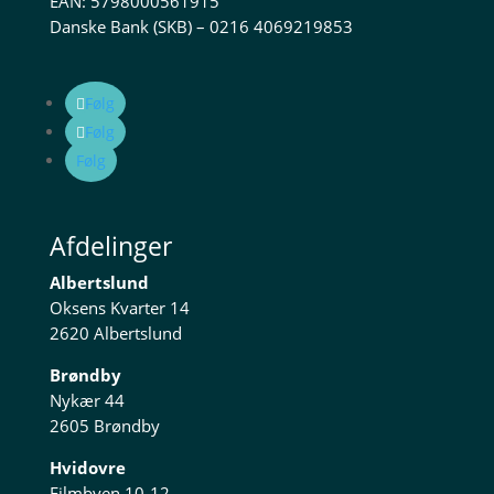
EAN: 5798000561915
Danske Bank (SKB) – 0216 4069219853
Følg
Følg
Følg
Afdelinger
Albertslund
Oksens Kvarter 14
2620 Albertslund
Brøndby
Nykær 44
2605 Brøndby
Hvidovre
Filmbyen 10-12