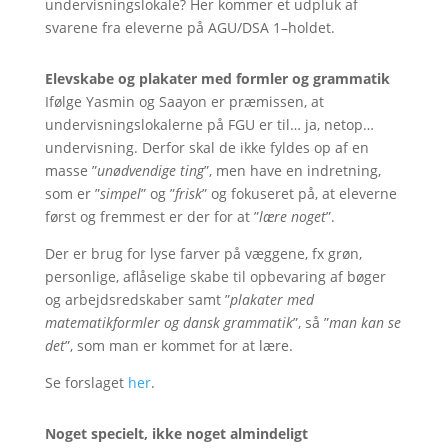
undervisningslokale? Her kommer et udpluk af
svarene fra eleverne på AGU/DSA 1–holdet.
Elevskabe og plakater med formler og grammatik
Ifølge Yasmin og Saayon er præmissen, at
undervisningslokalerne på FGU er til… ja, netop…
undervisning. Derfor skal de ikke fyldes op af en
masse ”
unødvendige ting
”, men have en indretning,
som er ”
simpel
” og ”
frisk
” og fokuseret på, at eleverne
først og fremmest er der for at ”
lære noget
”.
Der er brug for lyse farver på væggene, fx grøn,
personlige, aflåselige skabe til opbevaring af bøger
og arbejdsredskaber samt ”
plakater med
matematikformler og dansk grammatik
”, så ”
man kan se
det
”, som man er kommet for at lære.
Se forslaget
her
.
Noget specielt, ikke noget almindeligt