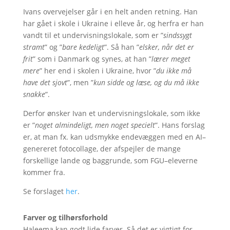
Ivans overvejelser går i en helt anden retning. Han
har gået i skole i Ukraine i elleve år, og herfra er han
vandt til et undervisningslokale, som er ”
sindssygt
stramt
” og ”
bare kedeligt
”. Så han ”
elsker, når det er
frit
” som i Danmark og synes, at han ”
lærer meget
mere
” her end i skolen i Ukraine, hvor ”
du ikke må
have det sjovt
”, men ”
kun sidde og læse, og du må ikke
snakke
”.
Derfor ønsker Ivan et undervisningslokale, som ikke
er ”
noget almindeligt, men noget specielt
”. Hans forslag
er, at man fx. kan udsmykke endevæggen med en AI–
genereret fotocollage, der afspejler de mange
forskellige lande og baggrunde, som FGU–eleverne
kommer fra.
Se forslaget
her
.
Farver og tilhørsforhold
Haleema kan godt lide farver. Så det er vigtigt for