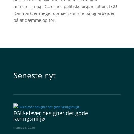
ministeren og FGU’ernes politiske organisation, FGU
Danmark, er meget opmærksomme på og arbejder
på at dæmme op for.
Seneste nyt
FGU-elever designer det gode
læringsmiljø
marts 26, 2026