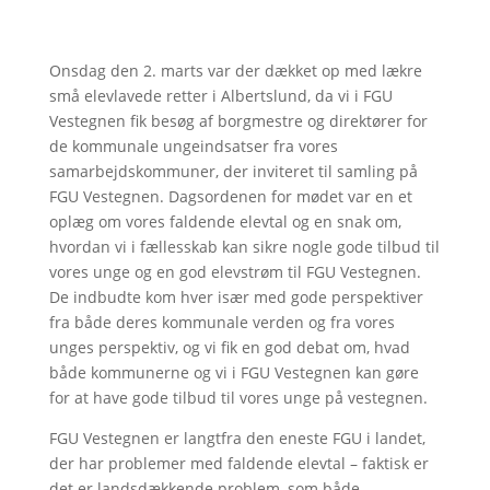
Onsdag den 2. marts var der dækket op med lækre
små elevlavede retter i Albertslund, da vi i FGU
Vestegnen fik besøg af borgmestre og direktører for
de kommunale ungeindsatser fra vores
samarbejdskommuner, der inviteret til samling på
FGU Vestegnen. Dagsordenen for mødet var en et
oplæg om vores faldende elevtal og en snak om,
hvordan vi i fællesskab kan sikre nogle gode tilbud til
vores unge og en god elevstrøm til FGU Vestegnen.
De indbudte kom hver især med gode perspektiver
fra både deres kommunale verden og fra vores
unges perspektiv, og vi fik en god debat om, hvad
både kommunerne og vi i FGU Vestegnen kan gøre
for at have gode tilbud til vores unge på vestegnen.
FGU Vestegnen er langtfra den eneste FGU i landet,
der har problemer med faldende elevtal – faktisk er
det er landsdækkende problem, som både