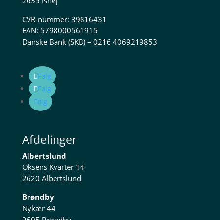
2635 Ishøj
CVR-nummer: 39816431
EAN: 5798000561915
Danske Bank (SKB) – 0216 4069219853
Følg
Følg
Følg
Afdelinger
Albertslund
Oksens Kvarter 14
2620 Albertslund
Brøndby
Nykær 44
2605 Brøndby