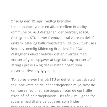
Onsdag den 19. april vedtog Brøndby
kommunalbestyrelse en aftale mellem Brøndby
kommune og FGU Vestegnen, der betyder, at FGU
Vestegnens STU-elever fremover skal være en del af
køkken-, café- og kulturhusdriften i de to kulturhuse i
Brøndby, nemlig Kilden og Brønden. For FGU
Vestegnens elever betyder det en hverdag med
masser af gode opgaver at tage fat i, og masser af
læring i praksis – og det er netop noget, som
eleverne trives rigtig godt i:
”For vores elever her på STU er det et fantastisk sted
at kunne være en del af et arbejdende miljø, hvor de
kan være med til at løse opgaver, som de også ville
støde på på en arbejdsplads. Her får vi mulighed for
at være med til alle de opgaver, som findes i
dagligdagen i de to kulturhuse, samtidig med at vi