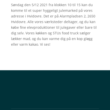
Søndag den 5/12 2021 fra klokken 10 til 15 kan du
komme til et super hyggeligt julemarked på vores
adresse i Hvidovre. Det er på Alarmpladsen 2, 2650
Hvidovre. Alle vores værksteder deltager, og du kan
købe fine elevproduktioner til julegaver eller bare til
dig selv. Vores køkken og STUs food truck sælger
lækker mad, og du kan varme dig på en kop gløgg
eller varm kakao. Vi ses!