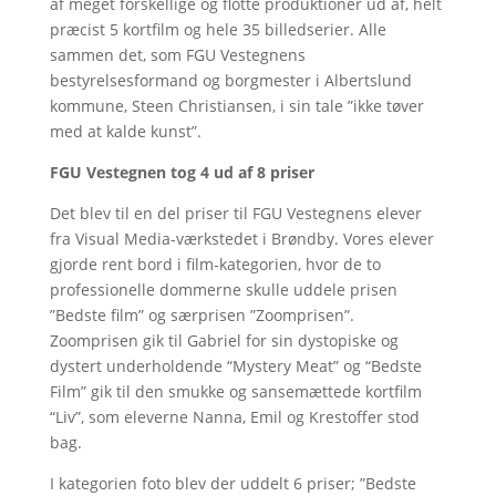
af meget forskellige og flotte produktioner ud af, helt
præcist 5 kortfilm og hele 35 billedserier. Alle
sammen det, som FGU Vestegnens
bestyrelsesformand og borgmester i Albertslund
kommune, Steen Christiansen, i sin tale ”ikke tøver
med at kalde kunst”.
FGU Vestegnen tog 4 ud af 8 priser
Det blev til en del priser til FGU Vestegnens elever
fra Visual Media-værkstedet i Brøndby. Vores elever
gjorde rent bord i film-kategorien, hvor de to
professionelle dommerne skulle uddele prisen
”Bedste film” og særprisen ”Zoomprisen”.
Zoomprisen gik til Gabriel for sin dystopiske og
dystert underholdende “Mystery Meat” og “Bedste
Film” gik til den smukke og sansemættede kortfilm
“Liv”, som eleverne Nanna, Emil og Krestoffer stod
bag.
I kategorien foto blev der uddelt 6 priser; ”Bedste