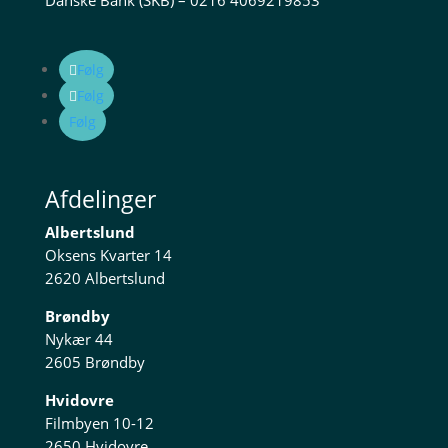
Danske Bank (SKB) – 0216 4069219853
Følg
Følg
Følg
Afdelinger
Albertslund
Oksens Kvarter 14
2620 Albertslund
Brøndby
Nykær 44
2605 Brøndby
Hvidovre
Filmbyen 10-12
2650 Hvidovre