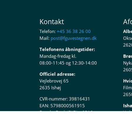
Kontakt
Af
Telefon:
+45 36 38 26 00
Alb
Mail:
post@fguvestegnen.dk
Okse
2620
Telefonens åbningstider:
Mandag-fredag kl.
Brø
08:00-11:45 og 12:30-14:00
Nyk
260
Officiel adresse:
Vejlebrovej 65
Hvi
2635 Ishøj
Fil
265
CVR-nummer: 39816431
EAN: 5798000561915
Ishø
Danske Bank (SKB) – 0216
Vejl
4069219853
2635
Bre