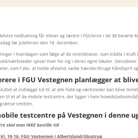
lvise nedlukning får elever og lærere i FGU’erne i de 38 berørte k
koledag før juleferien den 18. december.
nger i hverdagen som følge af de restriktioner, som trådte i kraft
 hold/værksteder spiser hver for sig i deres egne lokaler. Derudover 
ioner, som f.eks. at holde afstand, vaske hænder/bruge håndsprit 
ærere i FGU Vestegnen planlægger at bliv
uttet at indlægge tid til, at alle hold og værksteder kan blive testet
 til et af de mobile testcentre, der ligger i hele hovedstadsområdet
grænse smitten.
obile testcentre på Vestegnen i denne u
re skal man IKKE bestille tid
l. 10-16: FGU Vestegnen i Albertslund/Glostrup