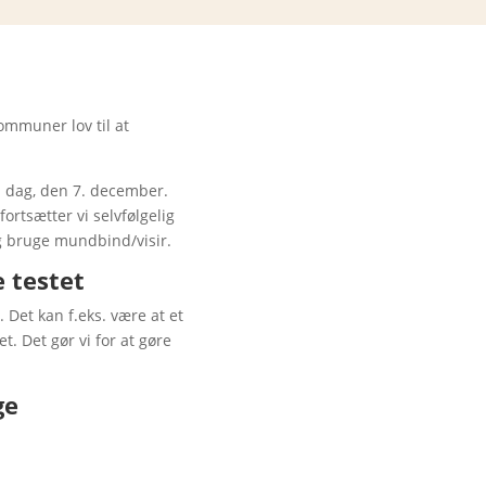
ommuner lov til at
 i dag, den 7. december.
fortsætter vi selvfølgelig
og bruge mundbind/visir.
e testet
. Det kan f.eks. være at et
. Det gør vi for at gøre
ge