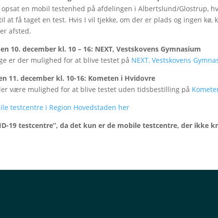
 opsat en mobil testenhed på afdelingen i Albertslund/Glostrup, 
til at få taget en test. Hvis I vil tjekke, om der er plads og ingen kø, 
er afsted.
 den 10. december kl. 10 – 16: NEXT, Vestskovens Gymnasium
e er der mulighed for at blive testet på
NEXT, Vestskovens Gymna
en 11. december kl. 10-16: Kometen i Hvidovre
der være mulighed for at blive testet uden tidsbestilling på
Kometen
bile testcentre i Region Hovedstaden her
D-19 testcentre”, da det kun er de mobile testcentre, der ikke kr