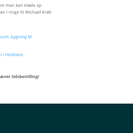
hvor man kan møde op
kan I ringe til Michael Krøll
sium, bygning M
 i Hvidovre
.
æver tidsbestilling!