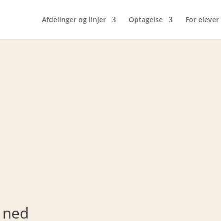
Afdelinger og linjer
Optagelse
For elever
 ned