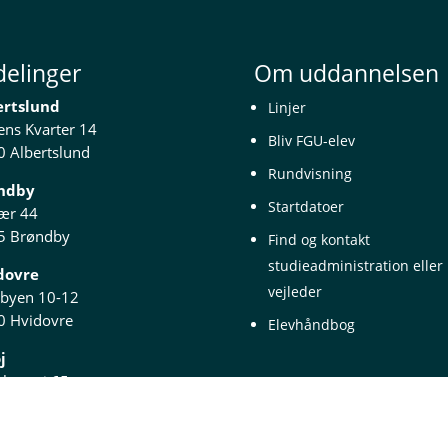
delinger
Om uddannelsen
ertslund
Linjer
ns Kvarter 14
Bliv FGU-elev
 Albertslund
Rundvisning
ndby
Startdatoer
ær 44
5 Brøndby
Find og kontakt
studieadministration eller
dovre
vejleder
mbyen 10-12
0 Hvidovre
Elevhåndbog
j
ebrovej 65
 Ishøj
dekærgaard Vej 1