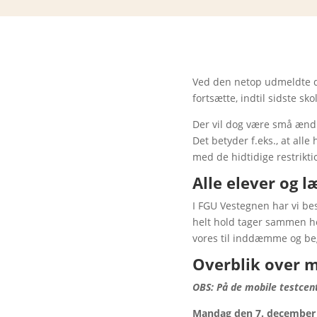
Ved den netop udmeldte de
fortsætte, indtil sidste s
Der vil dog være små ændri
Det betyder f.eks., at alle
med de hidtidige restrikt
Alle elever og l
I FGU Vestegnen har vi besl
helt hold tager sammen hen
vores til inddæmme og be
Overblik over m
OBS: På de mobile testcent
Mandag den 7. december k