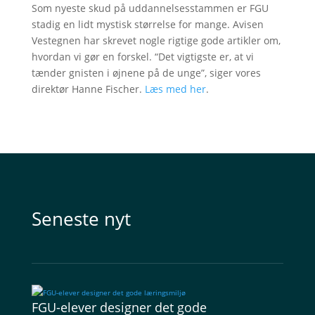
Som nyeste skud på uddannelsesstammen er FGU
stadig en lidt mystisk størrelse for mange. Avisen
Vestegnen har skrevet nogle rigtige gode artikler om,
hvordan vi gør en forskel. “Det vigtigste er, at vi
tænder gnisten i øjnene på de unge”, siger vores
direktør Hanne Fischer.
Læs med her
.
Seneste nyt
FGU-elever designer det gode