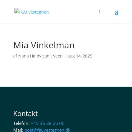
Mia Vinkelman
af
Nana Højby van't Veen
|
aug 14, 2025
Kontakt
Telefon:
+45 36 38 26 00
Mail:
post@fguvestegnen.dk