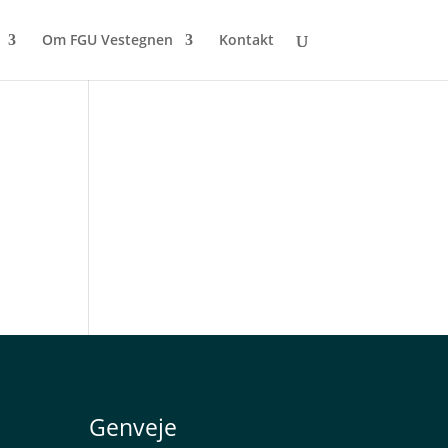
Om FGU Vestegnen
Kontakt
Genveje