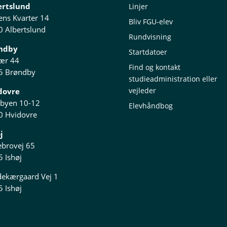
ertslund
Linjer
ns Kvarter 14
Bliv FGU-elev
 Albertslund
Rundvisning
ndby
Startdatoer
ær 44
Find og kontakt
5 Brøndby
studieadministration eller
vejleder
dovre
mbyen 10-12
Elevhåndbog
0 Hvidovre
j
ebrovej 65
 Ishøj
dekærgaard Vej 1
 Ishøj