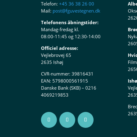
Telefon:
+45 36 38 26 00
Alb
Mail:
post@fguvestegnen.dk
Okse
2620
Telefonens åbningstider:
Mandag-fredag kl.
Brø
08:00-11:45 og 12:30-14:00
Nyk
260
Officiel adresse:
Vejlebrovej 65
Hvi
2635 Ishøj
Fil
265
CVR-nummer: 39816431
EAN: 5798000561915
Ishø
Danske Bank (SKB) – 0216
Vejl
4069219853
2635
Bre
2635